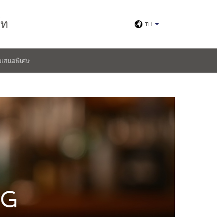
์ท
TH
อเสนอพิเศษ
NG