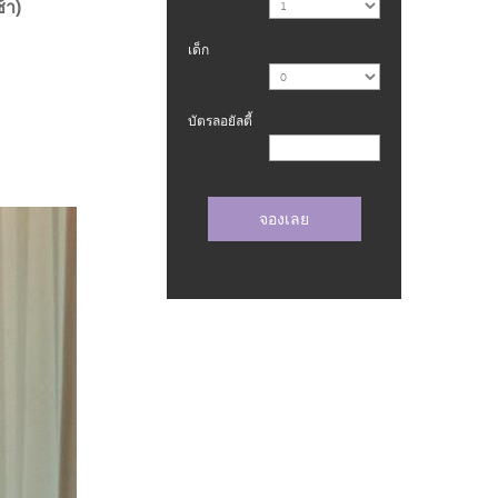
้า)
เด็ก
บัตรลอยัลตี้