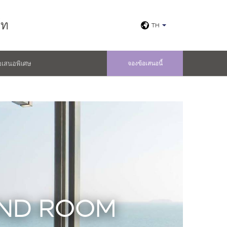
์ท
TH
อเสนอพิเศษ
จองข้อเสนอนี้
 2ND ROOM