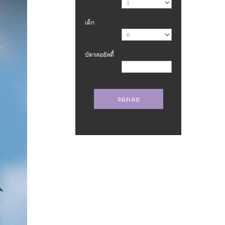
เด็ก
บัตรลอยัลตี้